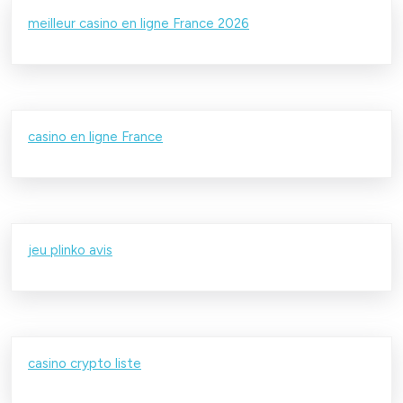
meilleur casino en ligne France 2026
casino en ligne France
jeu plinko avis
casino crypto liste