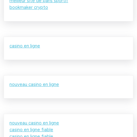
meilleur site de paris sportif
bookmaker crypto
casino en ligne
nouveau casino en ligne
nouveau casino en ligne
casino en ligne fiable
casino en ligne fiable