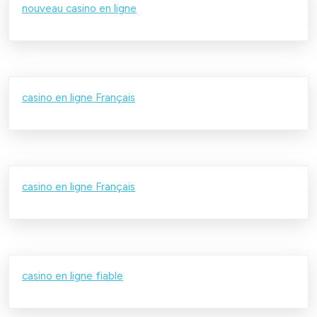
nouveau casino en ligne
casino en ligne Français
casino en ligne Français
casino en ligne fiable