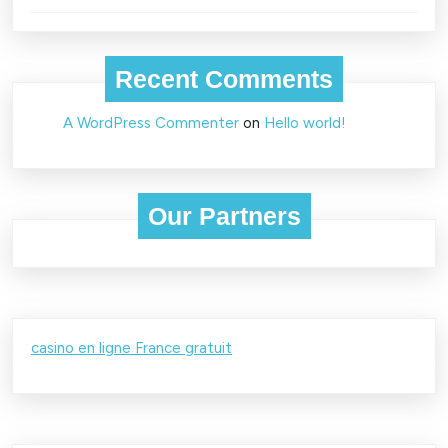
Recent Comments
A WordPress Commenter
on
Hello world!
Our Partners
casino en ligne France gratuit