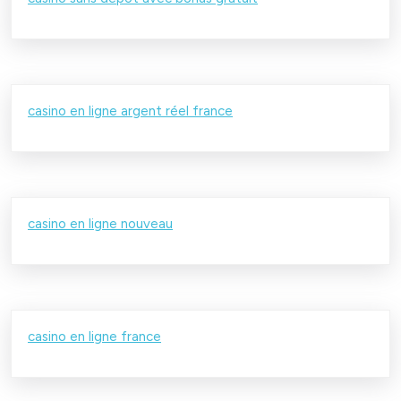
casino en ligne argent réel france
casino en ligne nouveau
casino en ligne france