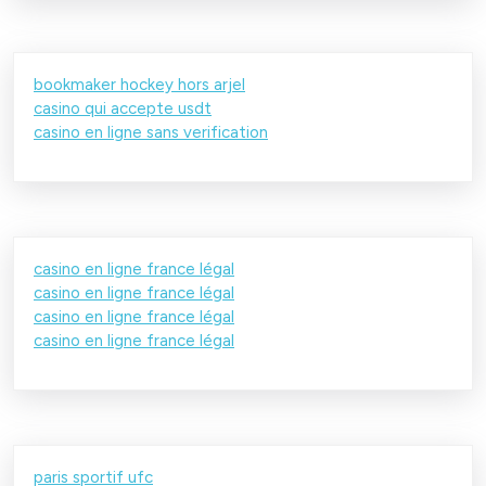
bookmaker hockey hors arjel
casino qui accepte usdt
casino en ligne sans verification
casino en ligne france légal
casino en ligne france légal
casino en ligne france légal
casino en ligne france légal
paris sportif ufc