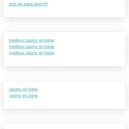
site de paris sportif
meilleur casino en ligne
meilleur casino en ligne
meilleur casino en ligne
casino en ligne
casino en ligne