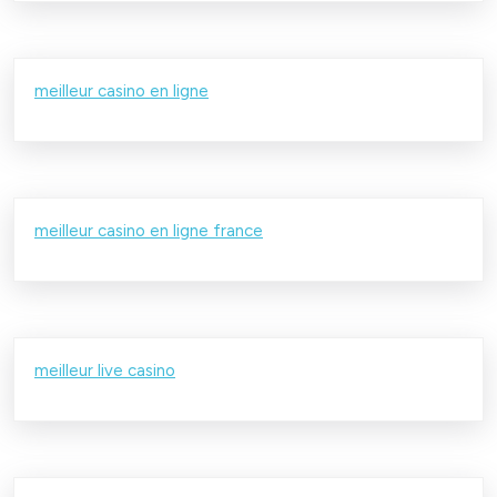
meilleur casino en ligne
meilleur casino en ligne france
meilleur live casino