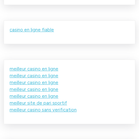
casino en ligne fiable
meilleur casino en ligne
meilleur casino en ligne
meilleur casino en ligne
meilleur casino en ligne
meilleur casino en ligne
meilleur site de pari sportif
meilleur casino sans verification