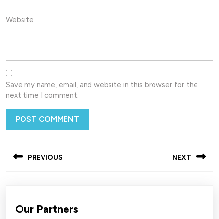
Website
Save my name, email, and website in this browser for the
next time I comment.
Post
PREVIOUS
NEXT
navigation
Previous
Next
post:
post:
Our Partners