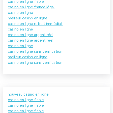
casino en ligne fiable
casino en ligne france légal
casino en ligne
meilleur casino en ligne
casino en ligne retrait immédiat
casino en ligne
casino en ligne argent réel
casino en ligne argent réel
casino en ligne
casino en ligne sans vérification
meilleur casino en ligne
casino en ligne sans verification
nouveau casino en ligne
casino en ligne fiable
casino en ligne fiable
casino en ligne fiable