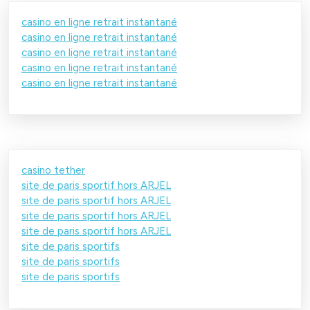
casino en ligne retrait instantané
casino en ligne retrait instantané
casino en ligne retrait instantané
casino en ligne retrait instantané
casino en ligne retrait instantané
casino tether
site de paris sportif hors ARJEL
site de paris sportif hors ARJEL
site de paris sportif hors ARJEL
site de paris sportif hors ARJEL
site de paris sportifs
site de paris sportifs
site de paris sportifs