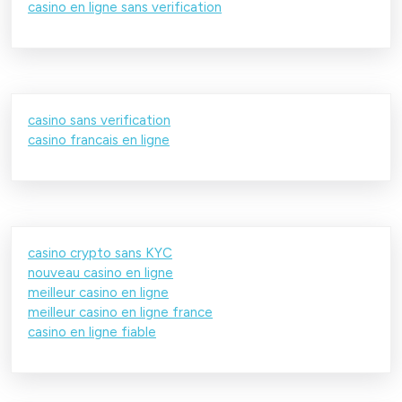
casino en ligne sans verification
casino sans verification
casino francais en ligne
casino crypto sans KYC
nouveau casino en ligne
meilleur casino en ligne
meilleur casino en ligne france
casino en ligne fiable