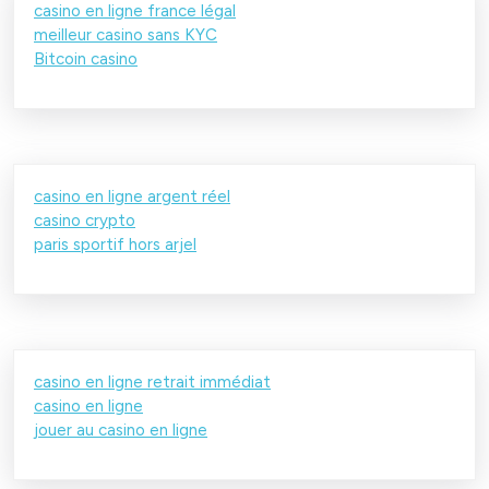
casino en ligne france légal
meilleur casino sans KYC
Bitcoin casino
casino en ligne argent réel
casino crypto
paris sportif hors arjel
casino en ligne retrait immédiat
casino en ligne
jouer au casino en ligne