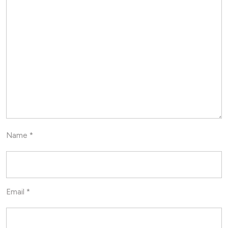
Name
*
Email
*