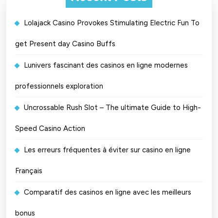
Lolajack Casino Provokes Stimulating Electric Fun To
get Present day Casino Buffs
Lunivers fascinant des casinos en ligne modernes
professionnels exploration
Uncrossable Rush Slot – The ultimate Guide to High-
Speed Casino Action
Les erreurs fréquentes à éviter sur casino en ligne
Français
Comparatif des casinos en ligne avec les meilleurs
bonus