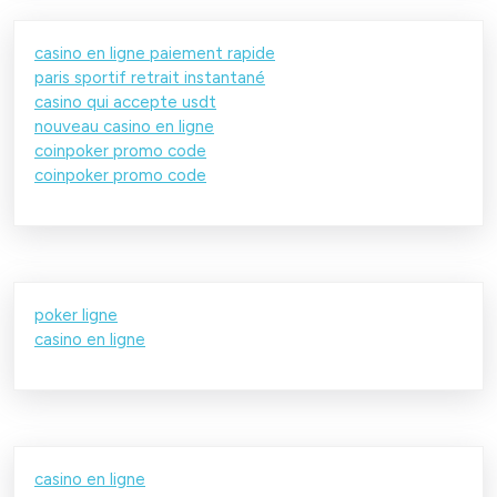
casino en ligne paiement rapide
paris sportif retrait instantané
casino qui accepte usdt
nouveau casino en ligne
coinpoker promo code
coinpoker promo code
poker ligne
casino en ligne
casino en ligne