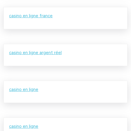
casino en ligne france
casino en ligne argent réel
casino en ligne
casino en ligne