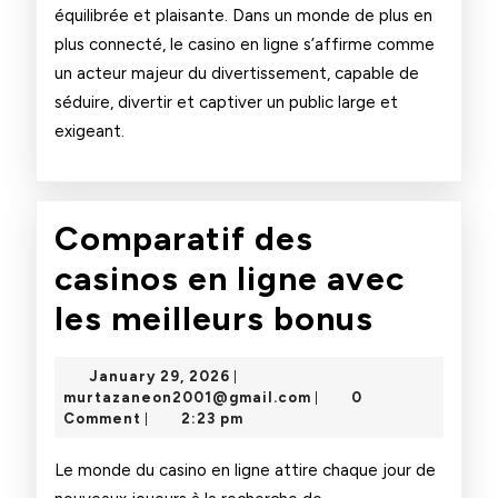
équilibrée et plaisante. Dans un monde de plus en
plus connecté, le casino en ligne s’affirme comme
un acteur majeur du divertissement, capable de
séduire, divertir et captiver un public large et
exigeant.
Comparatif des
casinos en ligne avec
Compar
les meilleurs bonus
des
January
January 29, 2026
|
casinos
29,
murtazaneon2001@gm
murtazaneon2001@gmail.com
0
|
2026
Comment
2:23 pm
|
en
ligne
Le monde du casino en ligne attire chaque jour de