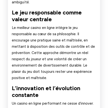
ambiguïté.
Le jeu responsable comme
valeur centrale
Le meilleur casino en ligne intègre le jeu
responsable au cœur de sa philosophie. Il
encourage une pratique saine et maîtrisée, en
mettant à disposition des outils de contrôle et de
prévention. Cette approche démontre un réel
respect du joueur et une volonté de créer un
environnement de divertissement durable. Le
plaisir du jeu doit toujours rester une expérience
positive et maîtrisée.
L’innovation et l’évolution
constante
Un casino en ligne performant ne cesse d’innover.