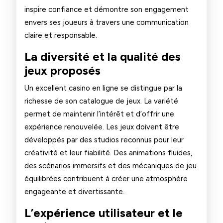
inspire confiance et démontre son engagement
envers ses joueurs à travers une communication
claire et responsable.
La diversité et la qualité des
jeux proposés
Un excellent casino en ligne se distingue par la
richesse de son catalogue de jeux. La variété
permet de maintenir l’intérêt et d’offrir une
expérience renouvelée. Les jeux doivent être
développés par des studios reconnus pour leur
créativité et leur fiabilité. Des animations fluides,
des scénarios immersifs et des mécaniques de jeu
équilibrées contribuent à créer une atmosphère
engageante et divertissante.
L’expérience utilisateur et le