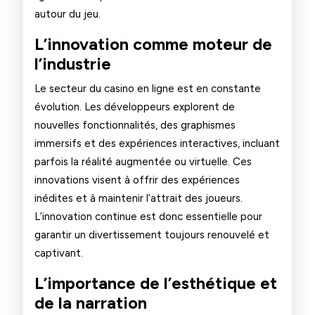
autour du jeu.
L’innovation comme moteur de
l’industrie
Le secteur du casino en ligne est en constante
évolution. Les développeurs explorent de
nouvelles fonctionnalités, des graphismes
immersifs et des expériences interactives, incluant
parfois la réalité augmentée ou virtuelle. Ces
innovations visent à offrir des expériences
inédites et à maintenir l’attrait des joueurs.
L’innovation continue est donc essentielle pour
garantir un divertissement toujours renouvelé et
captivant.
L’importance de l’esthétique et
de la narration