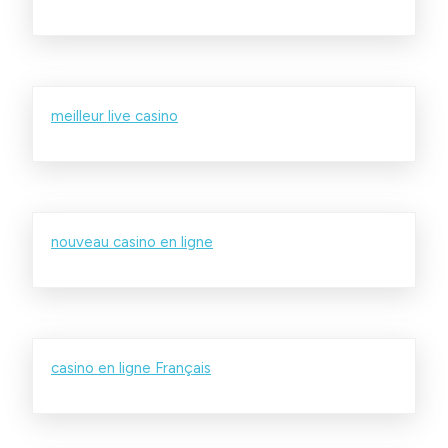
meilleur live casino
nouveau casino en ligne
casino en ligne Français