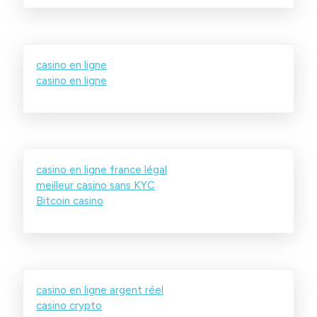
casino en ligne
casino en ligne
casino en ligne france légal
meilleur casino sans KYC
Bitcoin casino
casino en ligne argent réel
casino crypto