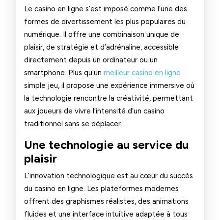
éviter
Le casino en ligne s’est imposé comme l’une des
formes de divertissement les plus populaires du
sur
numérique. Il offre une combinaison unique de
casino
plaisir, de stratégie et d’adrénaline, accessible
directement depuis un ordinateur ou un
en
smartphone. Plus qu’un
meilleur casino en ligne
ligne
simple jeu, il propose une expérience immersive où
Français
la technologie rencontre la créativité, permettant
aux joueurs de vivre l’intensité d’un casino
traditionnel sans se déplacer.
Une technologie au service du
plaisir
L’innovation technologique est au cœur du succès
du casino en ligne. Les plateformes modernes
offrent des graphismes réalistes, des animations
fluides et une interface intuitive adaptée à tous