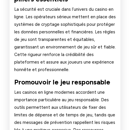
La sécurité est cruciale dans l’univers du casino en
ligne. Les opérateurs sérieux mettent en place des
systèmes de cryptage sophistiqués pour protéger
les données personnelles et financières. Les règles
de jeu sont transparentes et équitables,
garantissant un environnement de jeu sûr et fiable.
Cette rigueur renforce la crédibilité des
plateformes et assure aux joueurs une expérience
honnête et professionnelle.
Promouvoir le jeu responsable
Les casinos en ligne modernes accordent une
importance particulière au jeu responsable. Des
outils permettent aux utilisateurs de fixer des
limites de dépense et de temps de jeu, tandis que
des messages de prévention rappellent les risques