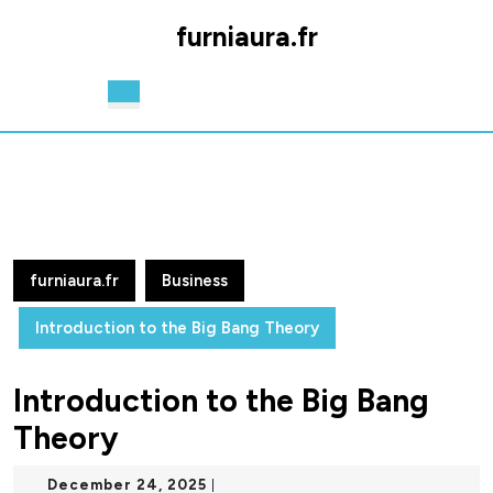
Skip
furniaura.fr
to
content
Skip
Open
to
Button
content
furniaura.fr
Business
Introduction to the Big Bang Theory
Introduction to the Big Bang
Theory
December
December 24, 2025
|